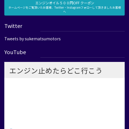
エンジンオイル５００円OFF クーポン
ホームページをご覧頂いたお客様、Twitter・Instagramフォローして頂きましたお客様
へ
Twitter
Tweets by sukematsumotors
YouTube
エンジン止めたらどこ行こう
大阪府高石市の自動車販売整備工場 「助松モータース株式会
社」社長の嫁 兼 フロント事務 兼 自動車２級整備士の
リアルな日常。整備士たちの姿、オイルの香り、休日にはゴルフ
や街へのお出かけも。
クルマと向き合う毎日と、ガレージの外にある”私の時間”をお届
けします。