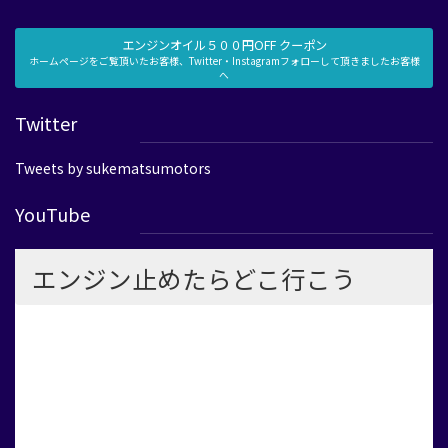
エンジンオイル５００円OFF クーポン
ホームページをご覧頂いたお客様、Twitter・Instagramフォローして頂きましたお客様
へ
Twitter
Tweets by sukematsumotors
YouTube
エンジン止めたらどこ行こう
大阪府高石市の自動車販売整備工場 「助松モータース株式会
社」社長の嫁 兼 フロント事務 兼 自動車２級整備士の
リアルな日常。整備士たちの姿、オイルの香り、休日にはゴルフ
や街へのお出かけも。
クルマと向き合う毎日と、ガレージの外にある”私の時間”をお届