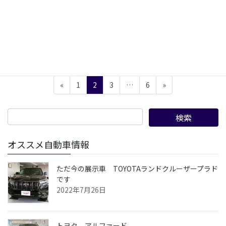
インフォメーション
7月12日（土）は第二土曜日の為休業させて頂
きます。
７月１２日は第二土曜日の為休業させて頂きます
投
ペ
ペ
ペ
ペ
«
1
2
3
…
6
»
稿
ー
ー
ー
ー
ジ
ジ
ジ
ジ
の
ペ
ー
オススメ自動車情報
ジ
送
ただ今の展示車 TOYOTAランドクルーザープラド
です
り
2022年7月26日
トヨタ アルファード