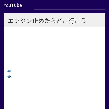
YouTube
エンジン止めたらどこ行こう
大阪府高石市の自動車販売整備工場 「助松モータース株式会
社」社長の嫁 兼 フロント事務 兼 自動車２級整備士の
リアルな日常。整備士たちの姿、オイルの香り、休日にはゴルフ
や街へのお出かけも。
クルマと向き合う毎日と、ガレージの外にある”私の時間”をお届
けします。
整備の現場にご興味のある方
ドライブ・おでかけ・ゴルフ・Vlogがお好きな方
そんなあなたにちょっと寄り道して見てほしいチャンネルです。