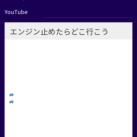
YouTube
エンジン止めたらどこ行こう
大阪府高石市の自動車販売整備工場 「助松モータース株式会
社」社長の嫁 兼 フロント事務 兼 自動車２級整備士の
リアルな日常。整備士たちの姿、オイルの香り、休日にはゴルフ
や街へのお出かけも。
クルマと向き合う毎日と、ガレージの外にある”私の時間”をお届
けします。
整備の現場にご興味のある方
ドライブ・おでかけ・ゴルフ・Vlogがお好きな方
そんなあなたにちょっと寄り道して見てほしいチャンネルです。